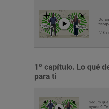
Durant
tiemp
💡En 
1º capítulo. Lo qué 
para ti
Seguro que 
ayudar? Te 