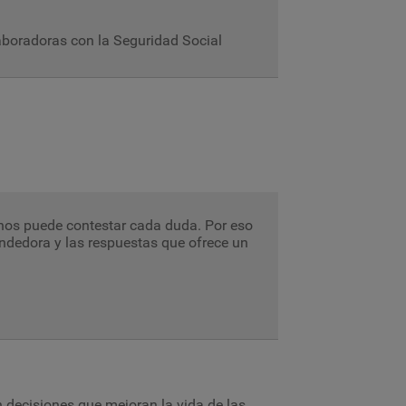
aboradoras con la Seguridad Social
nos puede contestar cada duda. Por eso
ndedora y las respuestas que ofrece un
n decisiones que mejoran la vida de las