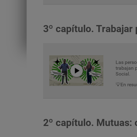
3º capítulo.
Trabajar 
Las perso
trabajan 
Social.
💡En resu
2º capítulo.
Mutuas: 