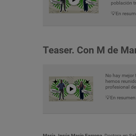
población t
💡En resume
Teaser. Con M de Ma
No hay mejor 
hemos reunido
profesional d
💡En resumen
María Jesús Marín Farrona
,
Doctora en Sal