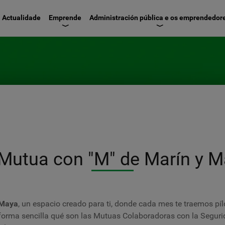
Ir
Actualidade
Emprende
Administración pública e os emprendedor
o
contido
principal
Mutua con "M" de Marín y 
 Maya
, un espacio creado para ti, donde cada mes te traemos pí
forma sencilla qué son las Mutuas Colaboradoras con la Segurid