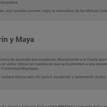
rabajadora.
n: aquí puedes conocer mejor la naturaleza de las Mutuas Col
rín y Maya
forma de aprender que acudiendo directamente a la fuente que 
 en estos vídeos las cuestiones que se le plantean a una empre
e Fraternidad-Muprespa.
:
nuestra Mutua está ahí para ti, ayudando y resolviendo dudas.
ud Laboral y Ejercicio Físico I CEO PRECISO I Convierto datos e