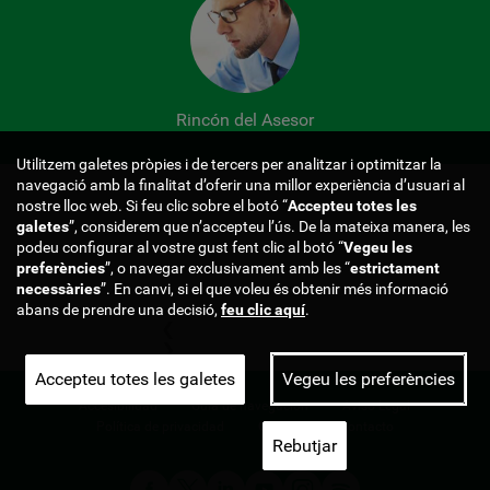
Rincón del Asesor
Utilitzem galetes pròpies i de tercers per analitzar i optimitzar la
Certificados y 
navegació amb la finalitat d’oferir una millor experiència d’usuari al
nostre lloc web. Si feu clic sobre el botó “
Accepteu totes les
galetes
”, considerem que n’accepteu l’ús. De la mateixa manera, les
podeu configurar al vostre gust fent clic al botó “
Vegeu les
preferències
”, o navegar exclusivament amb les “
estrictament
necessàries
”. En canvi, si el que voleu és obtenir més informació
abans de prendre una decisió,
feu clic aquí
.
❮
❯
Accepteu totes les galetes
Vegeu les preferències
Pie de página 
Accesibilidad
Guía de navegación
Aviso Legal
Política de privacidad
Cookies
Contacto
Rebutjar