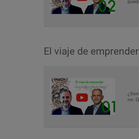
pued
El viaje de emprender
¿Son 
no. Q