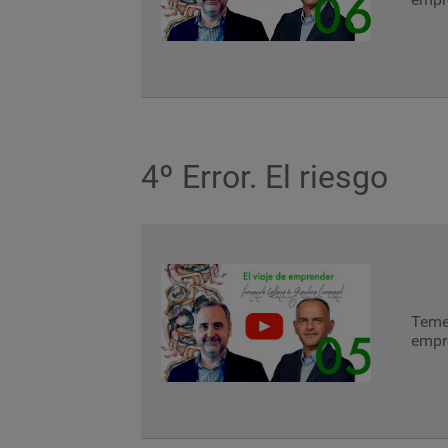
4º Error. El riesgo
Temes
empre