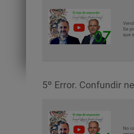
Vende
Se pi
que s
5º Error. Confundir n
No co
empr