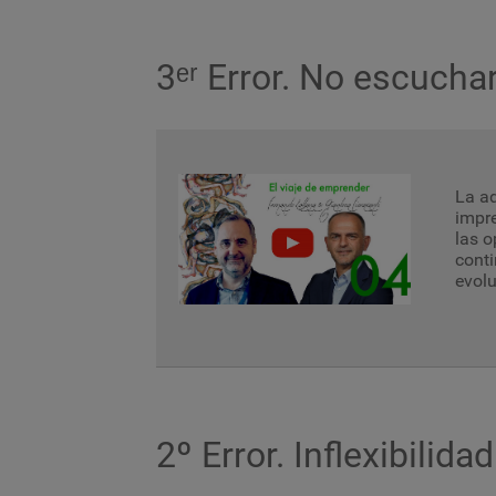
3ᵉʳ Error. No escucha
La a
impre
las o
conti
evolu
2º Error. Inflexibilidad