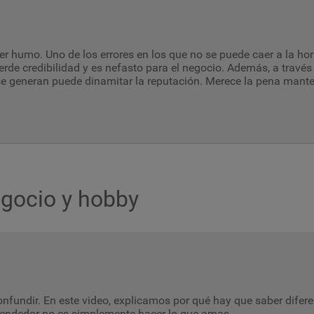
r humo. Uno de los errores en los que no se puede caer a la ho
erde credibilidad y es nefasto para el negocio. Además, a través
e generan puede dinamitar la reputación. Merece la pena manten
egocio y hobby
nfundir. En este video, explicamos por qué hay que saber difere
endedor no es simplemente hacer lo que amas.