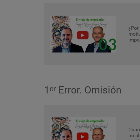
¿Por 
motiv
impo
1ᵉʳ Error. Omisión
Cuand
no ab