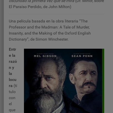
oscuridad la primera vez que se mira
(Dr. Minor, sobre
El Paraíso Perdido, de John Milton)
Una película basada en la obra literaria “The
Professor and the Madman: A Tale of Murder,
Insanity, and the Making of the Oxford English
Dictionary”, de Simon Winchest
er.
Entr
e la
razó
n y
la
locu
ra
(tí
tulo
con
el
que