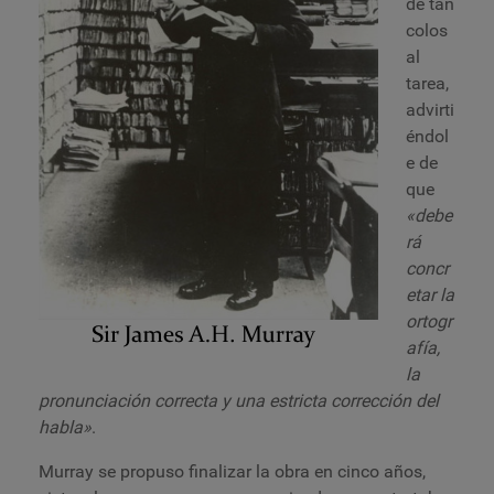
de tan
colos
al
tarea,
advirti
éndol
e de
que
«debe
rá
concr
etar la
ortogr
afía,
la
pronunciación correcta y una estricta corrección del
habla»
.
Murray se propuso finalizar la obra en cinco años,